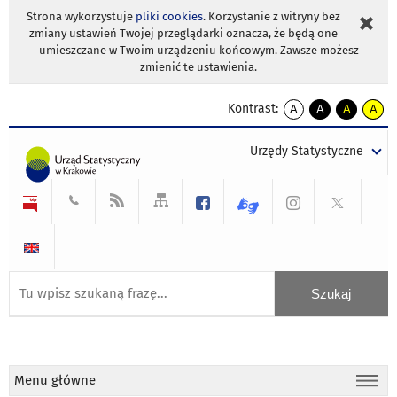
Strona wykorzystuje
pliki cookies
. Korzystanie z witryny bez
zmiany ustawień Twojej przeglądarki oznacza, że będą one
umieszczane w Twoim urządzeniu końcowym. Zawsze możesz
zmienić te ustawienia.
Kontrast:
A
A
A
A
kontrast
kontrast
kontrast
kontra
domyślny
biały
żółty
czarny
Urzędy Statystyczne
tekst
tekst
tekst
na
na
na
czarnym
czarnym
żółtym
Menu główne