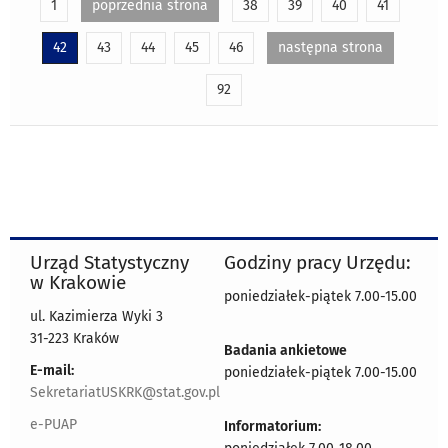
1
poprzednia strona
38
39
40
41
42
43
44
45
46
następna strona
92
Urząd Statystyczny
Godziny pracy Urzędu:
w Krakowie
poniedziałek-piątek 7.00-15.00
ul. Kazimierza Wyki 3
31-223 Kraków
Badania ankietowe
E-mail:
poniedziałek-piątek 7.00-15.00
SekretariatUSKRK@stat.gov.pl
e-PUAP
Informatorium: