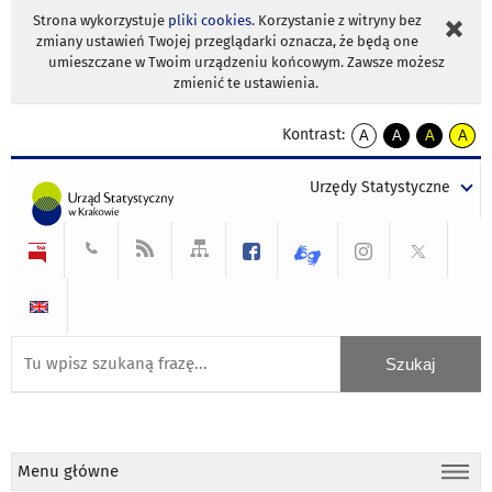
Strona wykorzystuje
pliki cookies
. Korzystanie z witryny bez
zmiany ustawień Twojej przeglądarki oznacza, że będą one
umieszczane w Twoim urządzeniu końcowym. Zawsze możesz
zmienić te ustawienia.
Kontrast:
A
A
A
A
kontrast
kontrast
kontrast
kontra
domyślny
biały
żółty
czarny
Urzędy Statystyczne
tekst
tekst
tekst
na
na
na
czarnym
czarnym
żółtym
Menu główne