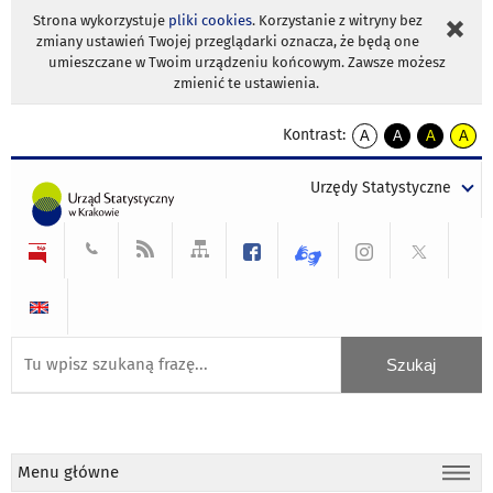
Strona wykorzystuje
pliki cookies
. Korzystanie z witryny bez
zmiany ustawień Twojej przeglądarki oznacza, że będą one
umieszczane w Twoim urządzeniu końcowym. Zawsze możesz
zmienić te ustawienia.
Kontrast:
A
A
A
A
kontrast
kontrast
kontrast
kontra
domyślny
biały
żółty
czarny
Urzędy Statystyczne
tekst
tekst
tekst
na
na
na
czarnym
czarnym
żółtym
Menu główne