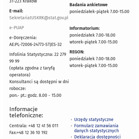
31-223 Kraków
Badania ankietowe
E-mail:
poniedziałek-piątek 7.00-15.00
SekretariatUSKRK@stat.gov.pl
e-PUAP
Informatorium:
poniedziałek 7.00-18.00
e-Doręczenia:
wtorek-piątek 7.00-15.00
AE:PL-72006-24773-STJES-32
REGON:
Infolinia Statystyczna: 22 279
poniedziałek 7.00-18.00
99 99
wtorek-piątek 7.00-15.00
(opłata zgodna z taryfą
operatora)
Konsultanci są dostępni w dni
robocze:
pon.- pt.: godz. 8.00 - 15.00
Informacje
telefoniczne:
Urzędy statystyczne
Formularz zamawiania
Centrala: +48 12 41 56 011
danych statystycznych
Fax:+48 12 36 10 192
Deklaracja dostępności