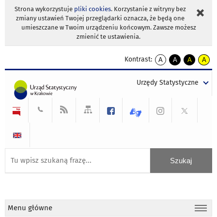
Strona wykorzystuje
pliki cookies
. Korzystanie z witryny bez
zmiany ustawień Twojej przeglądarki oznacza, że będą one
umieszczane w Twoim urządzeniu końcowym. Zawsze możesz
zmienić te ustawienia.
Kontrast:
A
A
A
A
kontrast
kontrast
kontrast
kontra
domyślny
biały
żółty
czarny
Urzędy Statystyczne
tekst
tekst
tekst
na
na
na
czarnym
czarnym
żółtym
Menu główne