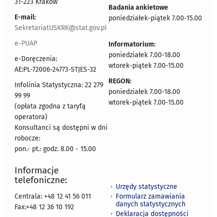
31-223 Kraków
Badania ankietowe
E-mail:
poniedziałek-piątek 7.00-15.00
SekretariatUSKRK@stat.gov.pl
e-PUAP
Informatorium:
poniedziałek 7.00-18.00
e-Doręczenia:
wtorek-piątek 7.00-15.00
AE:PL-72006-24773-STJES-32
REGON:
Infolinia Statystyczna: 22 279
poniedziałek 7.00-18.00
99 99
wtorek-piątek 7.00-15.00
(opłata zgodna z taryfą
operatora)
Konsultanci są dostępni w dni
robocze:
pon.- pt.: godz. 8.00 - 15.00
Informacje
telefoniczne:
Urzędy statystyczne
Formularz zamawiania
Centrala: +48 12 41 56 011
danych statystycznych
Fax:+48 12 36 10 192
Deklaracja dostępności