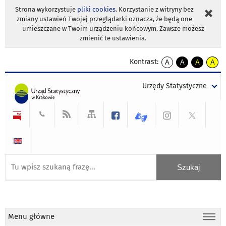
Strona wykorzystuje
pliki cookies
. Korzystanie z witryny bez
zmiany ustawień Twojej przeglądarki oznacza, że będą one
umieszczane w Twoim urządzeniu końcowym. Zawsze możesz
zmienić te ustawienia.
Kontrast:
A
A
A
A
kontrast
kontrast
kontrast
kontra
domyślny
biały
żółty
czarny
Urzędy Statystyczne
tekst
tekst
tekst
na
na
na
czarnym
czarnym
żółtym
Menu główne