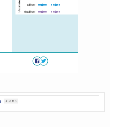
19
3.08 MB