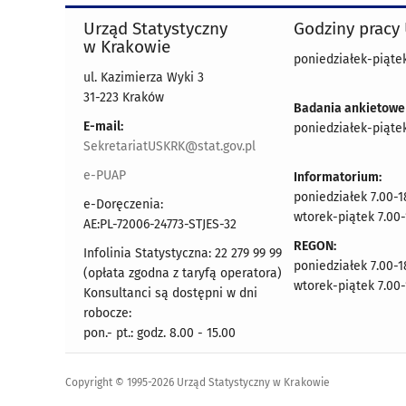
Urząd Statystyczny
Godziny pracy
w Krakowie
poniedziałek-piątek
ul. Kazimierza Wyki 3
31-223 Kraków
Badania ankietowe
E-mail:
poniedziałek-piątek
SekretariatUSKRK@stat.gov.pl
e-PUAP
Informatorium:
poniedziałek 7.00-1
e-Doręczenia:
wtorek-piątek 7.00-
AE:PL-72006-24773-STJES-32
REGON:
Infolinia Statystyczna: 22 279 99 99
poniedziałek 7.00-1
(opłata zgodna z taryfą operatora)
wtorek-piątek 7.00-
Konsultanci są dostępni w dni
robocze:
pon.- pt.: godz. 8.00 - 15.00
Copyright © 1995-2026 Urząd Statystyczny w Krakowie