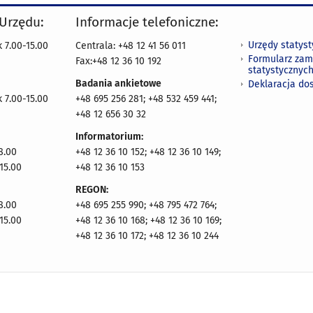
 Urzędu:
Informacje telefoniczne:
Urzędy statys
 7.00-15.00
Centrala: +48 12 41 56 011
Formularz zam
Fax:+48 12 36 10 192
statystycznyc
Badania ankietowe
Deklaracja do
 7.00-15.00
+48 695 256 281; +48 532 459 441;
+48 12 656 30 32
Informatorium:
8.00
+48 12 36 10 152; +48 12 36 10 149;
15.00
+48 12 36 10 153
REGON:
8.00
+48 695 255 990; +48 795 472 764;
15.00
+48 12 36 10 168; +48 12 36 10 169;
+48 12 36 10 172; +48 12 36 10 244