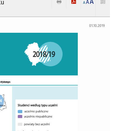
A
ku
A
A
01.10.2019