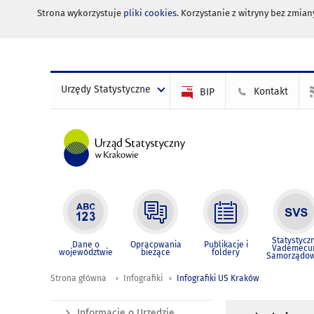
Strona wykorzystuje
pliki cookies
. Korzystanie z witryny bez zmi
Urzędy Statystyczne
Kontakt
BIP
Statystycz
Dane o
Opracowania
Publikacje i
Vademec
województwie
bieżące
foldery
Samorządo
Strona główna
Infografiki
Infografiki US Kraków
Informacje o Urzędzie