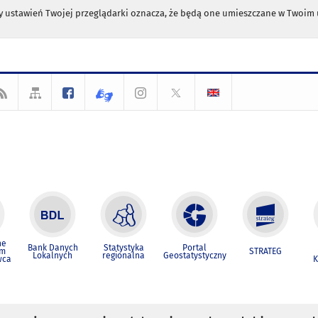
any ustawień Twojej przeglądarki oznacza, że będą one umieszczane w Twoi
ne
Bank Danych
Statystyka
Portal
um
STRATEG
Lokalnych
regionalna
Geostatystyczny
wca
K