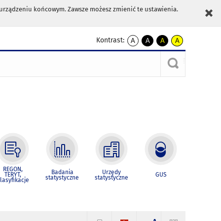
m urządzeniu końcowym. Zawsze możesz zmienić te ustawienia.
Kontrast:
A
A
A
A
kontrast
kontrast
kontrast
kontrast
domyślny
biały
żółty
czarny
tekst
tekst
tekst
na
na
na
czarnym
czarnym
żółtym
REGON,
Badania
Urzędy
TERYT,
GUS
statystyczne
statystyczne
lasyfikacje