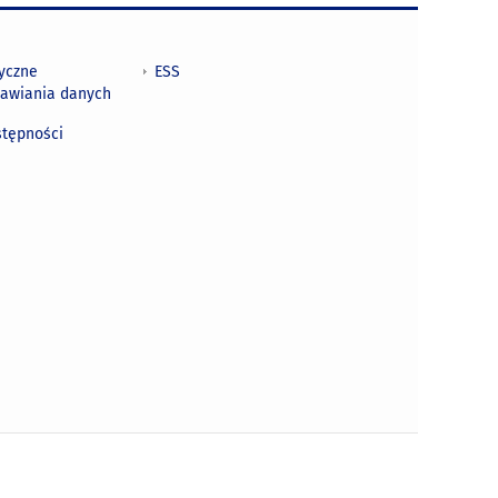
tyczne
ESS
awiania danych
h
stępności