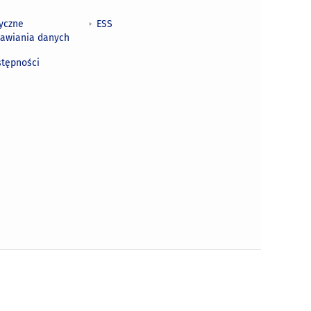
tyczne
ESS
awiania danych
h
stępności