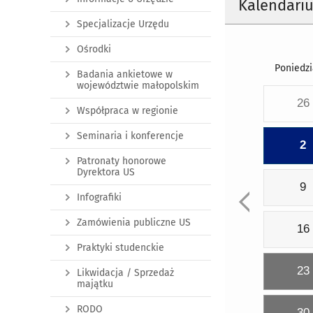
Kalendari
Specjalizacje Urzędu
Ośrodki
Poniedzi
Badania ankietowe w
województwie małopolskim
26
Współpraca w regionie
Seminaria i konferencje
2
Patronaty honorowe
Dyrektora US
9
Infografiki
Zamówienia publiczne US
16
Praktyki studenckie
23
Likwidacja / Sprzedaż
majątku
RODO
30