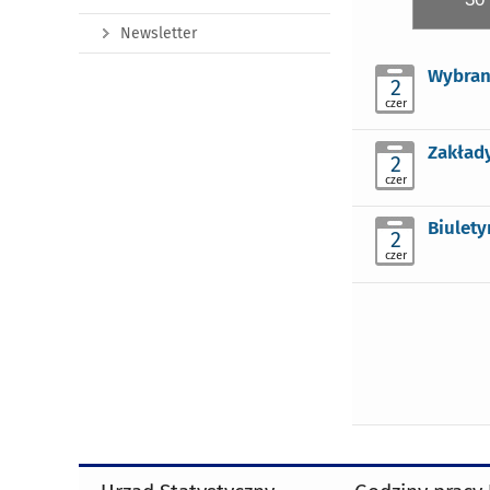
Newsletter
Wybran
2
czer
Zakłady
2
czer
Biulety
2
czer