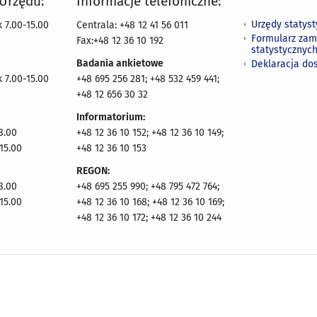
 Urzędu:
Informacje telefoniczne:
Urzędy statys
 7.00-15.00
Centrala: +48 12 41 56 011
Formularz zam
Fax:+48 12 36 10 192
statystycznyc
Badania ankietowe
Deklaracja do
 7.00-15.00
+48 695 256 281; +48 532 459 441;
+48 12 656 30 32
Informatorium:
8.00
+48 12 36 10 152; +48 12 36 10 149;
15.00
+48 12 36 10 153
REGON:
8.00
+48 695 255 990; +48 795 472 764;
15.00
+48 12 36 10 168; +48 12 36 10 169;
+48 12 36 10 172; +48 12 36 10 244