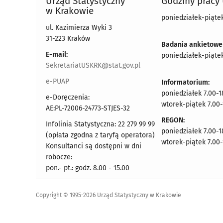
Urząd Statystyczny
Godziny pracy
w Krakowie
poniedziałek-piątek
ul. Kazimierza Wyki 3
31-223 Kraków
Badania ankietowe
E-mail:
poniedziałek-piątek
SekretariatUSKRK@stat.gov.pl
e-PUAP
Informatorium:
poniedziałek 7.00-1
e-Doręczenia:
wtorek-piątek 7.00-
AE:PL-72006-24773-STJES-32
REGON:
Infolinia Statystyczna: 22 279 99 99
poniedziałek 7.00-1
(opłata zgodna z taryfą operatora)
wtorek-piątek 7.00-
Konsultanci są dostępni w dni
robocze:
pon.- pt.: godz. 8.00 - 15.00
Copyright © 1995-2026 Urząd Statystyczny w Krakowie