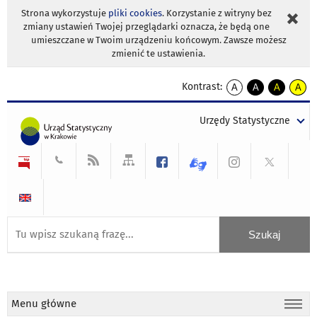
Strona wykorzystuje
pliki cookies
. Korzystanie z witryny bez
zmiany ustawień Twojej przeglądarki oznacza, że będą one
umieszczane w Twoim urządzeniu końcowym. Zawsze możesz
zmienić te ustawienia.
Kontrast:
A
A
A
A
kontrast
kontrast
kontrast
kontra
domyślny
biały
żółty
czarny
Urzędy Statystyczne
tekst
tekst
tekst
na
na
na
czarnym
czarnym
żółtym
Menu główne