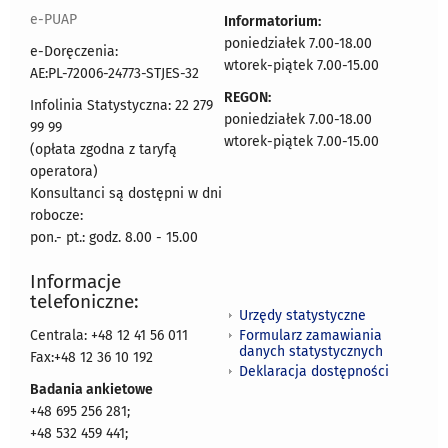
e-PUAP
Informatorium:
poniedziałek 7.00-18.00
e-Doręczenia:
wtorek-piątek 7.00-15.00
AE:PL-72006-24773-STJES-32
REGON:
Infolinia Statystyczna: 22 279
poniedziałek 7.00-18.00
99 99
wtorek-piątek 7.00-15.00
(opłata zgodna z taryfą
operatora)
Konsultanci są dostępni w dni
robocze:
pon.- pt.: godz. 8.00 - 15.00
Informacje
telefoniczne:
Urzędy statystyczne
Formularz zamawiania
Centrala: +48 12 41 56 011
danych statystycznych
Fax:+48 12 36 10 192
Deklaracja dostępności
Badania ankietowe
+48 695 256 281;
+48 532 459 441;