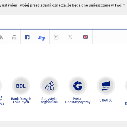
any ustawień Twojej przeglądarki oznacza, że będą one umieszczane w Twoi
ne
Bank Danych
Statystyka
Portal
um
STRATEG
Lokalnych
regionalna
Geostatystyczny
wca
K