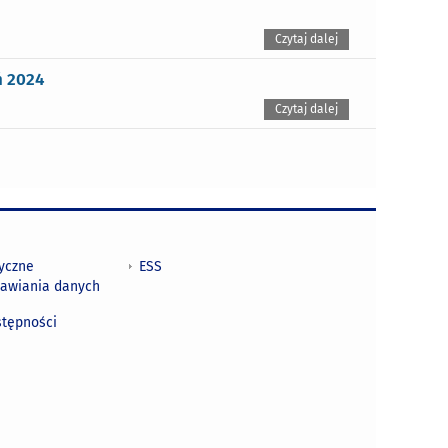
Czytaj dalej
ń 2024
Czytaj dalej
tyczne
ESS
awiania danych
h
stępności