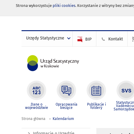
Strona wykorzystuje
pliki cookies
. Korzystanie z witryny bez zmi
Urzędy Statystyczne
Kontakt
BIP
Statystycz
Dane o
Opracowania
Publikacje i
Vademec
województwie
bieżące
foldery
Samorządo
Strona główna
Kalendarium
Informacje o Urzędzie