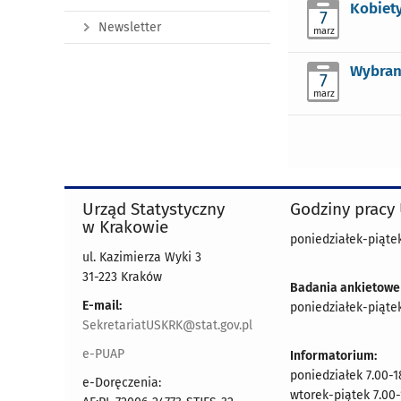
Kobiet
7
Newsletter
marz
Wybran
7
marz
Urząd Statystyczny
Godziny pracy
w Krakowie
poniedziałek-piątek
ul. Kazimierza Wyki 3
31-223 Kraków
Badania ankietowe
E-mail:
poniedziałek-piątek
SekretariatUSKRK@stat.gov.pl
e-PUAP
Informatorium:
poniedziałek 7.00-1
e-Doręczenia:
wtorek-piątek 7.00-