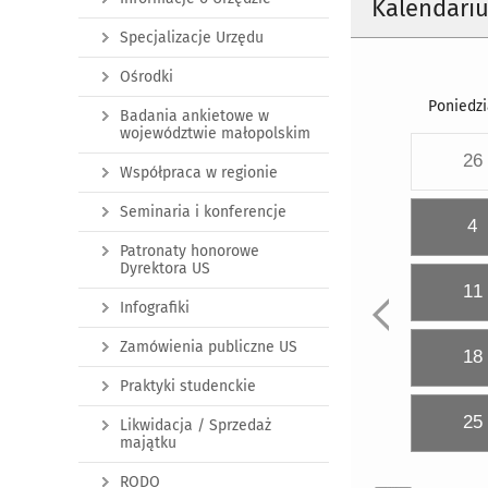
Kalendari
Specjalizacje Urzędu
Ośrodki
Poniedzi
Badania ankietowe w
województwie małopolskim
26
Współpraca w regionie
Seminaria i konferencje
4
Patronaty honorowe
Dyrektora US
11
Infografiki
Zamówienia publiczne US
18
Praktyki studenckie
25
Likwidacja / Sprzedaż
majątku
RODO