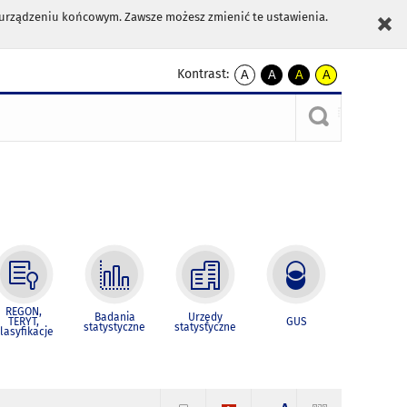
m urządzeniu końcowym. Zawsze możesz zmienić te ustawienia.
Kontrast:
A
A
A
A
kontrast
kontrast
kontrast
kontrast
domyślny
biały
żółty
czarny
tekst
tekst
tekst
na
na
na
czarnym
czarnym
żółtym
REGON,
Badania
Urzędy
TERYT,
GUS
statystyczne
statystyczne
lasyfikacje