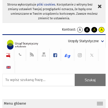
Strona wykorzystuje
pliki cookies
. Korzystanie z witryny bez
zmiany ustawień Twojej przeglądarki oznacza, że będą one
umieszczane w Twoim urządzeniu końcowym. Zawsze możesz
zmienić te ustawienia.
Kontrast:
A
A
A
A
kontrast
kontrast
kontrast
kontra
domyślny
biały
żółty
czarny
Urzędy Statystyczne
tekst
tekst
tekst
na
na
na
czarnym
czarnym
żółtym
Menu główne