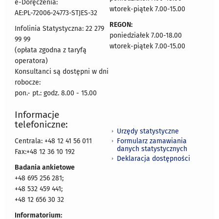
e-Doręczenia:
wtorek-piątek 7.00-15.00
AE:PL-72006-24773-STJES-32
REGON:
Infolinia Statystyczna: 22 279
poniedziałek 7.00-18.00
99 99
wtorek-piątek 7.00-15.00
(opłata zgodna z taryfą
operatora)
Konsultanci są dostępni w dni
robocze:
pon.- pt.: godz. 8.00 - 15.00
Informacje
telefoniczne:
Urzędy statystyczne
Formularz zamawiania
Centrala: +48 12 41 56 011
danych statystycznych
Fax:+48 12 36 10 192
Deklaracja dostępności
Badania ankietowe
+48 695 256 281;
+48 532 459 441;
+48 12 656 30 32
Informatorium: