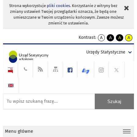
Strona wykorzystuje
pliki cookies
. Korzystanie z witryny bez
zmiany ustawień Twojej przeglądarki oznacza, że będą one
umieszczane w Twoim urządzeniu końcowym. Zawsze możesz
zmienić te ustawienia.
Kontrast:
A
A
A
A
kontrast
kontrast
kontrast
kontra
domyślny
biały
żółty
czarny
Urzędy Statystyczne
tekst
tekst
tekst
na
na
na
czarnym
czarnym
żółtym
Menu główne