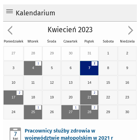
Kalendarium
Kwiecień 2023
Poniedziałek
Wtorek
Środa
Czwartek
Piątek
Sobota
Niedziela
27
28
29
30
31
1
2
1
2
3
4
5
6
7
8
9
10
11
12
13
14
15
16
2
2
17
18
19
20
21
22
23
1
1
2
24
25
26
27
28
29
30
Pracownicy służby zdrowia w
7
województwie małopolskim w 2021 r
kwi