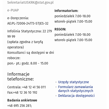
SekretariatUSKRK@stat.gov.pl
e-PUAP
Informatorium:
poniedziałek 7.00-18.00
e-Doręczenia:
wtorek-piątek 7.00-15.00
AE:PL-72006-24773-STJES-32
REGON:
Infolinia Statystyczna: 22 279
poniedziałek 7.00-18.00
99 99
wtorek-piątek 7.00-15.00
(opłata zgodna z taryfą
operatora)
Konsultanci są dostępni w dni
robocze:
pon.- pt.: godz. 8.00 - 15.00
Informacje
telefoniczne:
Urzędy statystyczne
Formularz zamawiania
Centrala: +48 12 41 56 011
danych statystycznych
Fax:+48 12 36 10 192
Deklaracja dostępności
Badania ankietowe
+48 695 256 281;