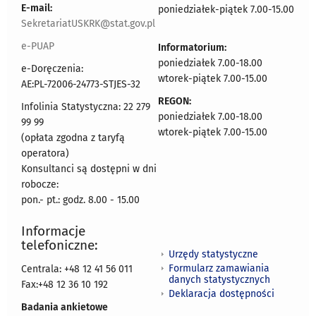
E-mail:
poniedziałek-piątek 7.00-15.00
SekretariatUSKRK@stat.gov.pl
e-PUAP
Informatorium:
poniedziałek 7.00-18.00
e-Doręczenia:
wtorek-piątek 7.00-15.00
AE:PL-72006-24773-STJES-32
REGON:
Infolinia Statystyczna: 22 279
poniedziałek 7.00-18.00
99 99
wtorek-piątek 7.00-15.00
(opłata zgodna z taryfą
operatora)
Konsultanci są dostępni w dni
robocze:
pon.- pt.: godz. 8.00 - 15.00
Informacje
telefoniczne:
Urzędy statystyczne
Formularz zamawiania
Centrala: +48 12 41 56 011
danych statystycznych
Fax:+48 12 36 10 192
Deklaracja dostępności
Badania ankietowe