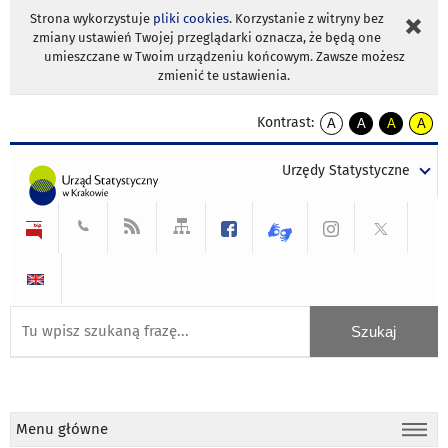
Strona wykorzystuje
pliki cookies
. Korzystanie z witryny bez
zmiany ustawień Twojej przeglądarki oznacza, że będą one
umieszczane w Twoim urządzeniu końcowym. Zawsze możesz
zmienić te ustawienia.
Kontrast:
A
A
A
A
kontrast
kontrast
kontrast
kontra
domyślny
biały
żółty
czarny
Urzędy Statystyczne
tekst
tekst
tekst
na
na
na
czarnym
czarnym
żółtym
Menu główne