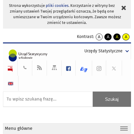
Strona wykorzystuje
pliki cookies
. Korzystanie z witryny bez
zmiany ustawień Twojej przeglądarki oznacza, że będą one
umieszczane w Twoim urządzeniu końcowym. Zawsze możesz
zmienić te ustawienia.
Kontrast:
A
A
A
A
kontrast
kontrast
kontrast
kontra
domyślny
biały
żółty
czarny
Urzędy Statystyczne
tekst
tekst
tekst
na
na
na
czarnym
czarnym
żółtym
Menu główne