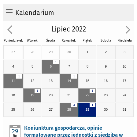
Kalendarium
Lipiec 2022
Poniedziałek
Wtorek
Środa
Czwartek
Piątek
Sobota
Niedziela
27
28
29
30
1
2
3
1
4
5
6
7
8
9
10
1
1
11
12
13
14
15
16
17
1
1
18
19
20
21
22
23
24
4
1
25
26
27
28
29
30
31
Koniunktura gospodarcza, opinie
29
formułowane przez jednostki z siedzibą w
lip