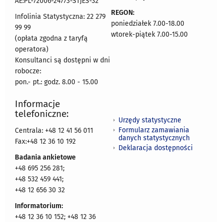
AE:PL-72006-24773-STJES-32
REGON:
Infolinia Statystyczna: 22 279
poniedziałek 7.00-18.00
99 99
wtorek-piątek 7.00-15.00
(opłata zgodna z taryfą
operatora)
Konsultanci są dostępni w dni
robocze:
pon.- pt.: godz. 8.00 - 15.00
Informacje
telefoniczne:
Urzędy statystyczne
Formularz zamawiania
Centrala: +48 12 41 56 011
danych statystycznych
Fax:+48 12 36 10 192
Deklaracja dostępności
Badania ankietowe
+48 695 256 281;
+48 532 459 441;
+48 12 656 30 32
Informatorium:
+48 12 36 10 152; +48 12 36