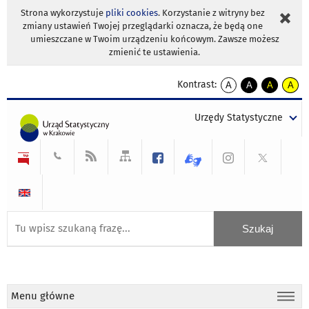
Strona wykorzystuje
pliki cookies
. Korzystanie z witryny bez
zmiany ustawień Twojej przeglądarki oznacza, że będą one
umieszczane w Twoim urządzeniu końcowym. Zawsze możesz
zmienić te ustawienia.
Kontrast:
A
A
A
A
kontrast
kontrast
kontrast
kontra
domyślny
biały
żółty
czarny
Urzędy Statystyczne
tekst
tekst
tekst
na
na
na
czarnym
czarnym
żółtym
Menu główne