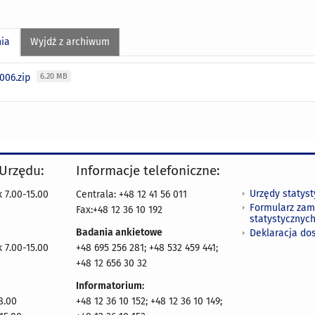
nia
Wyjdź z archiwum
2006.zip
6.20 MB
 Urzędu:
Informacje telefoniczne:
Urzędy statys
 7.00-15.00
Centrala: +48 12 41 56 011
Formularz zam
Fax:+48 12 36 10 192
statystycznyc
Badania ankietowe
Deklaracja do
 7.00-15.00
+48 695 256 281; +48 532 459 441;
+48 12 656 30 32
Informatorium:
8.00
+48 12 36 10 152; +48 12 36 10 149;