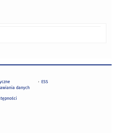
tyczne
ESS
awiania danych
h
stępności