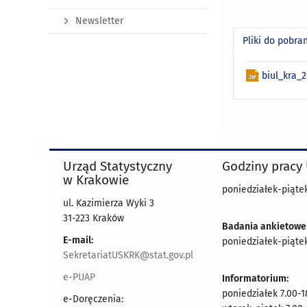
Newsletter
Pliki do pobra
biul_kra_
Urząd Statystyczny
Godziny pracy
w Krakowie
poniedziałek-piątek
ul. Kazimierza Wyki 3
31-223 Kraków
Badania ankietowe
E-mail:
poniedziałek-piątek
SekretariatUSKRK@stat.gov.pl
e-PUAP
Informatorium:
poniedziałek 7.00-1
e-Doręczenia: