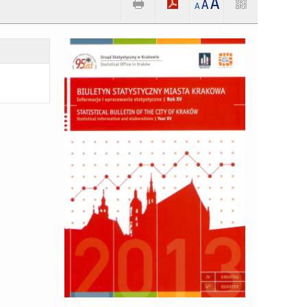
A
A
A