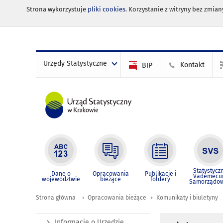
Strona wykorzystuje
pliki cookies
. Korzystanie z witryny bez zmi
Urzędy Statystyczne
Kontakt
BIP
Statystycz
Dane o
Opracowania
Publikacje i
Vademec
województwie
bieżące
foldery
Samorządo
Strona główna
Opracowania bieżące
Komunikaty i biuletyny
Informacje o Urzędzie