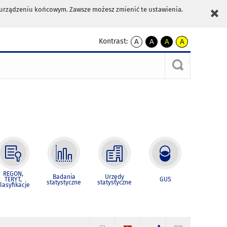
m urządzeniu końcowym. Zawsze możesz zmienić te ustawienia.
Kontrast:
A
A
A
A
kontrast
kontrast
kontrast
kontrast
domyślny
biały
żółty
czarny
tekst
tekst
tekst
na
na
na
czarnym
czarnym
żółtym
REGON,
Badania
Urzędy
TERYT,
GUS
statystyczne
statystyczne
lasyfikacje