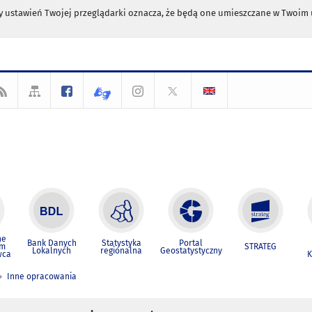
any ustawień Twojej przeglądarki oznacza, że będą one umieszczane w Twoi
ne
Bank Danych
Statystyka
Portal
um
STRATEG
Lokalnych
regionalna
Geostatystyczny
wca
K
Inne opracowania