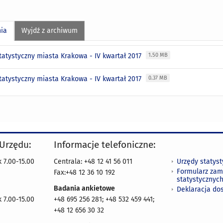
nia
Wyjdź z archiwum
tatystyczny miasta Krakowa - IV kwartał 2017
1.50 MB
tatystyczny miasta Krakowa - IV kwartał 2017
0.37 MB
 Urzędu:
Informacje telefoniczne:
Urzędy statys
 7.00-15.00
Centrala: +48 12 41 56 011
Formularz zam
Fax:+48 12 36 10 192
statystycznyc
Badania ankietowe
Deklaracja do
 7.00-15.00
+48 695 256 281; +48 532 459 441;
+48 12 656 30 32