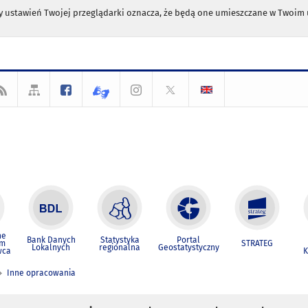
any ustawień Twojej przeglądarki oznacza, że będą one umieszczane w Twoi
ne
Bank Danych
Statystyka
Portal
um
STRATEG
Lokalnych
regionalna
Geostatystyczny
wca
K
Inne opracowania