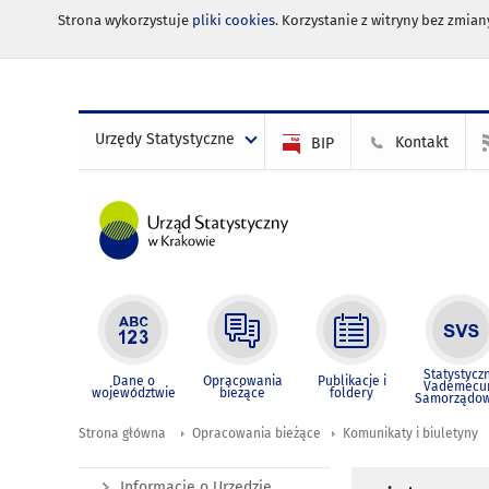
Strona wykorzystuje
pliki cookies
. Korzystanie z witryny bez zmi
Urzędy Statystyczne
Kontakt
BIP
Statystycz
Dane o
Opracowania
Publikacje i
Vademec
województwie
bieżące
foldery
Samorządo
Strona główna
Opracowania bieżące
Komunikaty i biuletyny
Informacje o Urzędzie