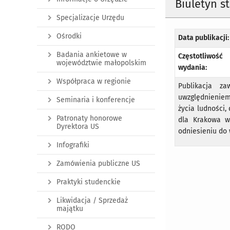
Biuletyn s
Specjalizacje Urzędu
Ośrodki
Data publikacji:
Badania ankietowe w
Częstotliwość
województwie małopolskim
wydania:
Współpraca w regionie
Publikacja z
uwzględnieniem
Seminaria i konferencje
życia ludności,
Patronaty honorowe
dla Krakowa w
Dyrektora US
odniesieniu do 
Infografiki
Zamówienia publiczne US
Praktyki studenckie
Likwidacja / Sprzedaż
majątku
RODO