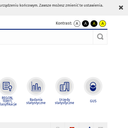
m urządzeniu końcowym. Zawsze możesz zmienić te ustawienia.
Kontrast:
A
A
A
A
kontrast
kontrast
kontrast
kontrast
domyślny
biały
żółty
czarny
tekst
tekst
tekst
na
na
na
czarnym
czarnym
żółtym
REGON,
Badania
Urzędy
TERYT,
GUS
statystyczne
statystyczne
lasyfikacje