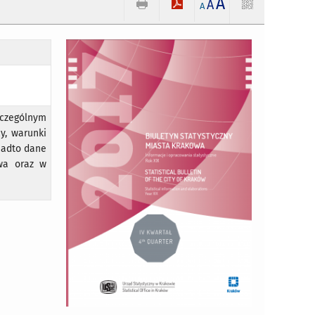
A
A
A
czególnym
y, warunki
onadto dane
wa oraz w