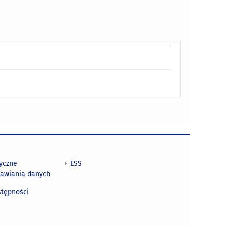
tyczne
ESS
awiania danych
h
stępności