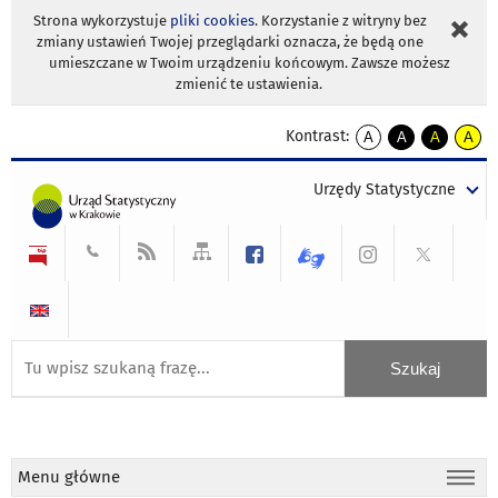
Strona wykorzystuje
pliki cookies
. Korzystanie z witryny bez
zmiany ustawień Twojej przeglądarki oznacza, że będą one
umieszczane w Twoim urządzeniu końcowym. Zawsze możesz
zmienić te ustawienia.
Kontrast:
A
A
A
A
kontrast
kontrast
kontrast
kontra
domyślny
biały
żółty
czarny
Urzędy Statystyczne
tekst
tekst
tekst
na
na
na
czarnym
czarnym
żółtym
Menu główne