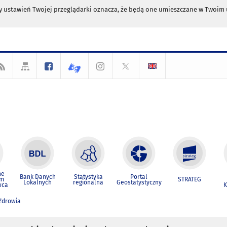
any ustawień Twojej przeglądarki oznacza, że będą one umieszczane w Twoi
ne
Bank Danych
Statystyka
Portal
um
STRATEG
Lokalnych
regionalna
Geostatystyczny
wca
K
 Zdrowia