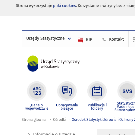
Strona wykorzystuje
pliki cookies
. Korzystanie z witryny bez zmi
Urzędy Statystyczne
Kontakt
BIP
Statystycz
Dane o
Opracowania
Publikacje i
Vademec
województwie
bieżące
foldery
Samorządo
Strona główna
Ośrodki
Ośrodek Statystyki Zdrowia i Ochrony
Informacje o Urzędzie