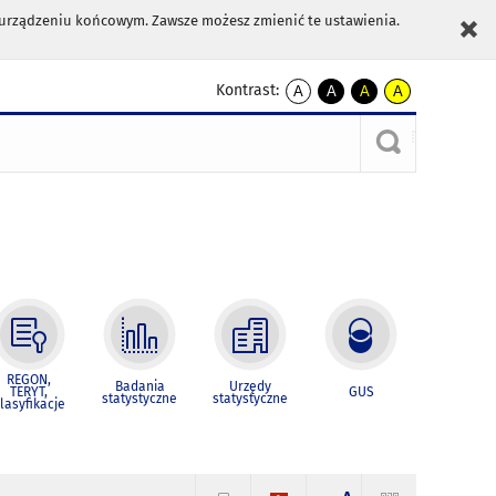
m urządzeniu końcowym. Zawsze możesz zmienić te ustawienia.
Kontrast:
A
A
A
A
kontrast
kontrast
kontrast
kontrast
domyślny
biały
żółty
czarny
tekst
tekst
tekst
na
na
na
czarnym
czarnym
żółtym
REGON,
Badania
Urzędy
TERYT,
GUS
statystyczne
statystyczne
lasyfikacje