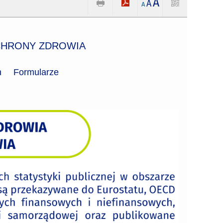
A
A
A
CHRONY ZDROWIA
h
Formularze