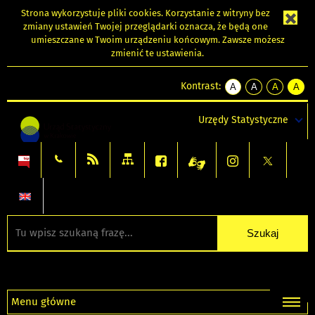
Strona wykorzystuje
pliki cookies
. Korzystanie z witryny bez
zmiany ustawień Twojej przeglądarki oznacza, że będą one
umieszczane w Twoim urządzeniu końcowym. Zawsze możesz
zmienić te ustawienia.
Kontrast:
A
A
A
A
kontrast
kontrast
kontrast
kontra
domyślny
biały
żółty
czarny
Urzędy Statystyczne
tekst
tekst
tekst
na
na
na
czarnym
czarnym
żółtym
Menu główne