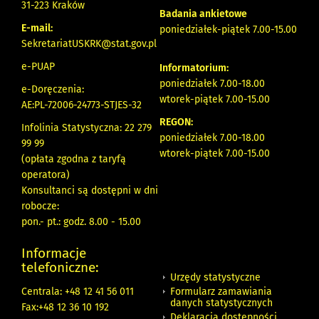
31-223 Kraków
Badania ankietowe
E-mail:
poniedziałek-piątek 7.00-15.00
SekretariatUSKRK@stat.gov.pl
e-PUAP
Informatorium:
poniedziałek 7.00-18.00
e-Doręczenia:
wtorek-piątek 7.00-15.00
AE:PL-72006-24773-STJES-32
REGON:
Infolinia Statystyczna: 22 279
poniedziałek 7.00-18.00
99 99
wtorek-piątek 7.00-15.00
(opłata zgodna z taryfą
operatora)
Konsultanci są dostępni w dni
robocze:
pon.- pt.: godz. 8.00 - 15.00
Informacje
telefoniczne:
Urzędy statystyczne
Formularz zamawiania
Centrala: +48 12 41 56 011
danych statystycznych
Fax:+48 12 36 10 192
Deklaracja dostępności