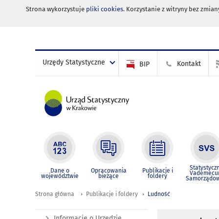
Strona wykorzystuje
pliki cookies
. Korzystanie z witryny bez zmi
Urzędy Statystyczne
Kontakt
BIP
Statystycz
Dane o
Opracowania
Publikacje i
Vademec
województwie
bieżące
foldery
Samorządo
Strona główna
Publikacje i foldery
Ludność
Informacje o Urzędzie