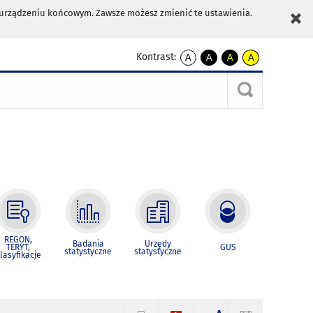
m urządzeniu końcowym. Zawsze możesz zmienić te ustawienia.
Kontrast:
A
A
A
A
kontrast
kontrast
kontrast
kontrast
domyślny
biały
żółty
czarny
tekst
tekst
tekst
na
na
na
czarnym
czarnym
żółtym
REGON,
Badania
Urzędy
TERYT,
GUS
statystyczne
statystyczne
lasyfikacje