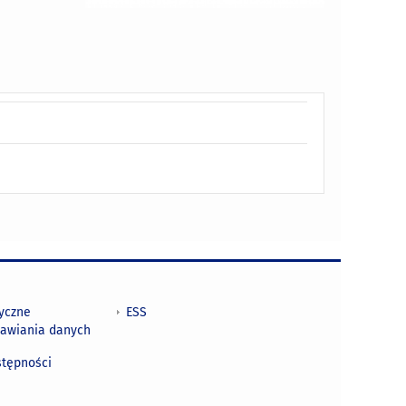
tyczne
ESS
awiania danych
h
stępności