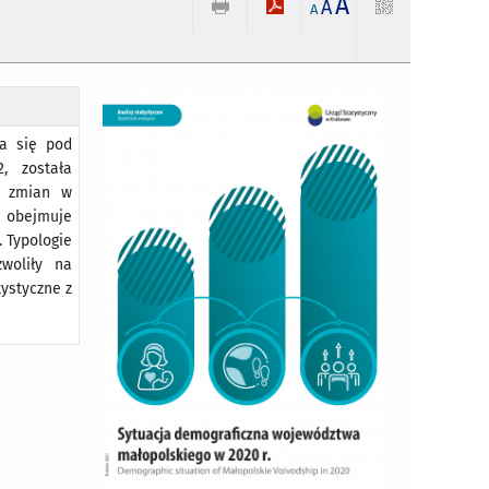
A
A
A
ła się pod
, została
ść zmian w
e obejmuje
. Typologie
woliły na
tystyczne z