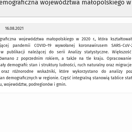
demograficzna województwa małopolskiego w
16.08.2021
raficzna województwa małopolskiego w 2020 r., która kształtowa
jącej pandemii COVID–19 wywołanej koronawirusem SARS-CoV-2
 w publikacji należącej do serii Analizy statystyczne. Większo
równano z poprzednim rokiem, a także na tle kraju. Opracowani
ały demografii: stan i struktury ludności, ruch naturalny oraz migracje
 oraz różnorodne wskaźniki, które wykorzystano do analizy poz
an demograficznych w regionie. Część integralną stanowią tablice sta
u, województw, podregionów i gmin.