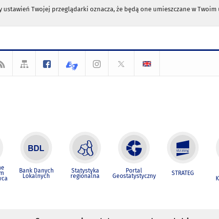
any ustawień Twojej przeglądarki oznacza, że będą one umieszczane w Twoi
ne
Bank Danych
Statystyka
Portal
um
STRATEG
Lokalnych
regionalna
Geostatystyczny
wca
K