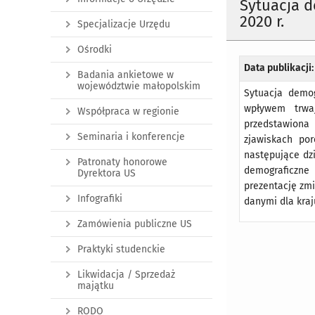
Sytuacja 
2020 r.
Specjalizacje Urzędu
Ośrodki
Data publikacji:
Badania ankietowe w
województwie małopolskim
Sytuacja demog
wpływem trwa
Współpraca w regionie
przedstawiona
Seminaria i konferencje
zjawiskach po
następujące dzi
Patronaty honorowe
demograficzne
Dyrektora US
prezentację zmi
Infografiki
danymi dla kraj
Zamówienia publiczne US
Praktyki studenckie
Likwidacja / Sprzedaż
majątku
RODO