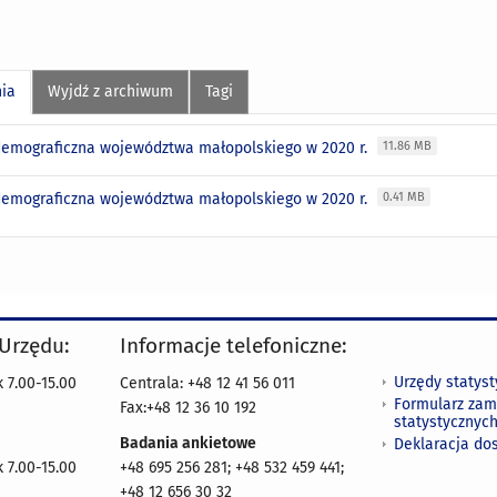
nia
Wyjdź z archiwum
Tagi
demograficzna województwa małopolskiego w 2020 r.
11.86 MB
demograficzna województwa małopolskiego w 2020 r.
0.41 MB
 Urzędu:
Informacje telefoniczne:
Urzędy statys
 7.00-15.00
Centrala: +48 12 41 56 011
Formularz zam
Fax:+48 12 36 10 192
statystycznyc
Badania ankietowe
Deklaracja do
 7.00-15.00
+48 695 256 281; +48 532 459 441;
+48 12 656 30 32