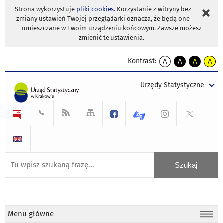
Strona wykorzystuje
pliki cookies
. Korzystanie z witryny bez
zmiany ustawień Twojej przeglądarki oznacza, że będą one
umieszczane w Twoim urządzeniu końcowym. Zawsze możesz
zmienić te ustawienia.
Kontrast:
A
A
A
A
kontrast
kontrast
kontrast
kontra
domyślny
biały
żółty
czarny
Urzędy Statystyczne
tekst
tekst
tekst
na
na
na
czarnym
czarnym
żółtym
Menu główne