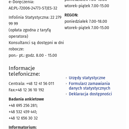
e-Doręczenia:
wtorek-piątek 7.00-15.00
AE:PL-72006-24773-STJES-32
REGON:
Infolinia Statystyczna: 22 279
poniedziałek 7.00-18.00
99 99
wtorek-piątek 7.00-15.00
(opłata zgodna z taryfą
operatora)
Konsultanci są dostępni w dni
robocze:
pon.- pt.: godz. 8.00 - 15.00
Informacje
telefoniczne:
Urzędy statystyczne
Formularz zamawiania
Centrala: +48 12 41 56 011
danych statystycznych
Fax:+48 12 36 10 192
Deklaracja dostępności
Badania ankietowe
+48 695 256 281;
+48 532 459 441;
+48 12 656 30 32
Informatorium: