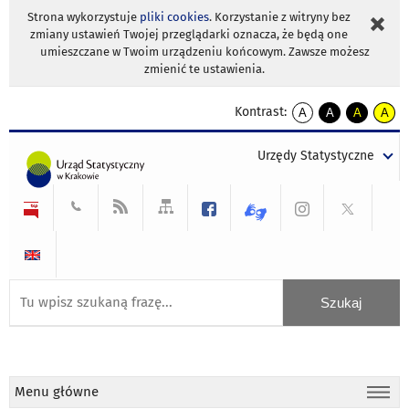
Strona wykorzystuje
pliki cookies
. Korzystanie z witryny bez
zmiany ustawień Twojej przeglądarki oznacza, że będą one
umieszczane w Twoim urządzeniu końcowym. Zawsze możesz
zmienić te ustawienia.
Kontrast:
A
A
A
A
kontrast
kontrast
kontrast
kontra
domyślny
biały
żółty
czarny
Urzędy Statystyczne
tekst
tekst
tekst
na
na
na
czarnym
czarnym
żółtym
Menu główne