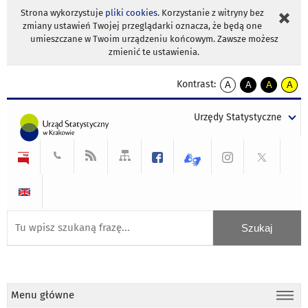
Strona wykorzystuje
pliki cookies
. Korzystanie z witryny bez
zmiany ustawień Twojej przeglądarki oznacza, że będą one
umieszczane w Twoim urządzeniu końcowym. Zawsze możesz
zmienić te ustawienia.
Kontrast:
A
A
A
A
kontrast
kontrast
kontrast
kontra
domyślny
biały
żółty
czarny
Urzędy Statystyczne
tekst
tekst
tekst
na
na
na
czarnym
czarnym
żółtym
Menu główne