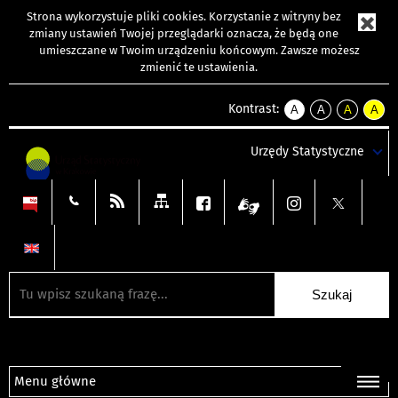
Strona wykorzystuje
pliki cookies
. Korzystanie z witryny bez
zmiany ustawień Twojej przeglądarki oznacza, że będą one
umieszczane w Twoim urządzeniu końcowym. Zawsze możesz
zmienić te ustawienia.
Kontrast:
A
A
A
A
kontrast
kontrast
kontrast
kontra
domyślny
biały
żółty
czarny
Urzędy Statystyczne
tekst
tekst
tekst
na
na
na
czarnym
czarnym
żółtym
Menu główne