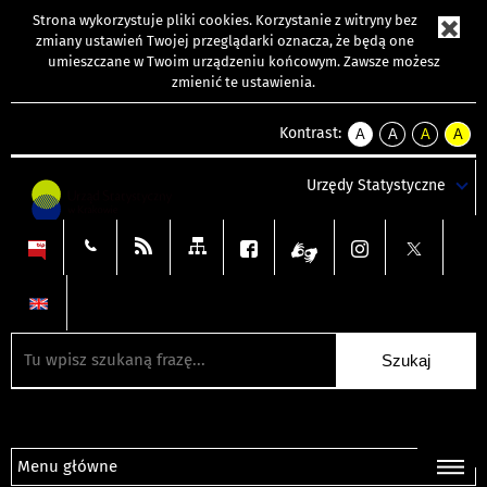
Strona wykorzystuje
pliki cookies
. Korzystanie z witryny bez
zmiany ustawień Twojej przeglądarki oznacza, że będą one
umieszczane w Twoim urządzeniu końcowym. Zawsze możesz
zmienić te ustawienia.
Kontrast:
A
A
A
A
kontrast
kontrast
kontrast
kontra
domyślny
biały
żółty
czarny
Urzędy Statystyczne
tekst
tekst
tekst
na
na
na
czarnym
czarnym
żółtym
Menu główne