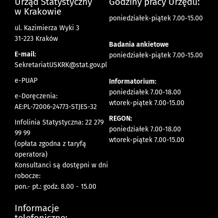
Urząd Statystyczny
Godziny pracy Urzędu:
w Krakowie
poniedziałek-piątek 7.00-15.00
ul. Kazimierza Wyki 3
31-223 Kraków
Badania ankietowe
E-mail:
poniedziałek-piątek 7.00-15.00
SekretariatUSKRK@stat.gov.pl
e-PUAP
Informatorium:
poniedziałek 7.00-18.00
e-Doręczenia:
wtorek-piątek 7.00-15.00
AE:PL-72006-24773-STJES-32
REGON:
Infolinia Statystyczna: 22 279
poniedziałek 7.00-18.00
99 99
wtorek-piątek 7.00-15.00
(opłata zgodna z taryfą
operatora)
Konsultanci są dostępni w dni
robocze:
pon.- pt.: godz. 8.00 - 15.00
Informacje
telefoniczne: