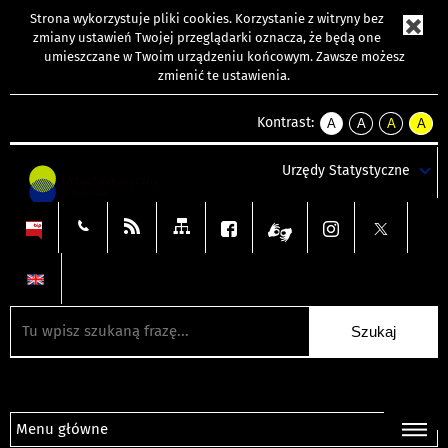
Strona wykorzystuje
pliki cookies
. Korzystanie z witryny bez
zmiany ustawień Twojej przeglądarki oznacza, że będą one
umieszczane w Twoim urządzeniu końcowym. Zawsze możesz
zmienić te ustawienia.
Kontrast:
A
A
A
A
kontrast
kontrast
kontrast
kontra
domyślny
biały
żółty
czarny
Urzędy Statystyczne
tekst
tekst
tekst
na
na
na
czarnym
czarnym
żółtym
Menu główne