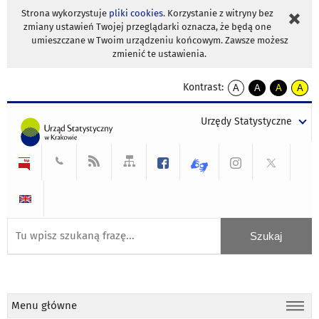
Strona wykorzystuje
pliki cookies
. Korzystanie z witryny bez
zmiany ustawień Twojej przeglądarki oznacza, że będą one
umieszczane w Twoim urządzeniu końcowym. Zawsze możesz
zmienić te ustawienia.
Kontrast:
A
A
A
A
kontrast
kontrast
kontrast
kontra
domyślny
biały
żółty
czarny
Urzędy Statystyczne
tekst
tekst
tekst
na
na
na
czarnym
czarnym
żółtym
Menu główne