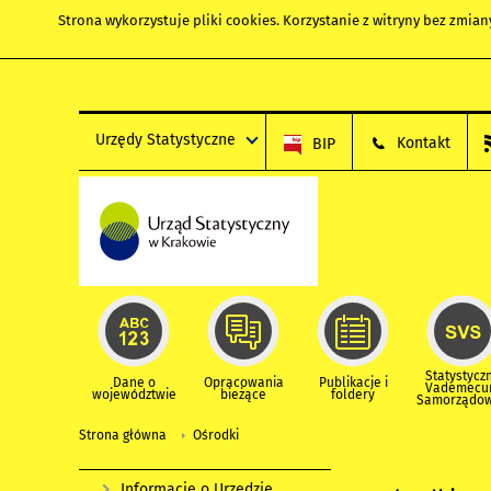
Strona wykorzystuje
pliki cookies
. Korzystanie z witryny bez zmi
Urzędy Statystyczne
Kontakt
BIP
Statystycz
Dane o
Opracowania
Publikacje i
Vademec
województwie
bieżące
foldery
Samorządo
Strona główna
Ośrodki
Informacje o Urzędzie