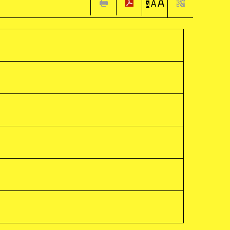
A
A
A