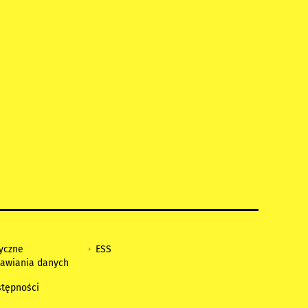
tyczne
ESS
awiania danych
h
stępności