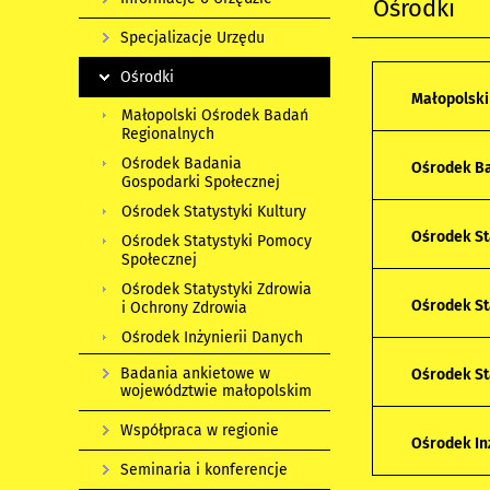
Ośrodki
Specjalizacje Urzędu
Ośrodki
Małopolski
Małopolski Ośrodek Badań
Regionalnych
Ośrodek Badania
Ośrodek Ba
Gospodarki Społecznej
Ośrodek Statystyki Kultury
Ośrodek St
Ośrodek Statystyki Pomocy
Społecznej
Ośrodek Statystyki Zdrowia
Ośrodek St
i Ochrony Zdrowia
Ośrodek Inżynierii Danych
Badania ankietowe w
Ośrodek St
województwie małopolskim
Współpraca w regionie
Ośrodek In
Seminaria i konferencje