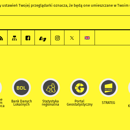
any ustawień Twojej przeglądarki oznacza, że będą one umieszczane w Twoi
ne
Bank Danych
Statystyka
Portal
um
STRATEG
Lokalnych
regionalna
Geostatystyczny
wca
K