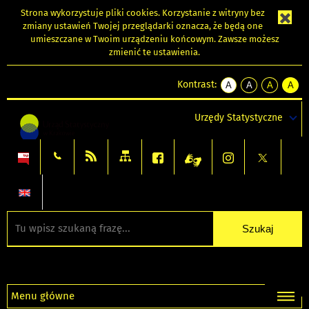
Strona wykorzystuje
pliki cookies
. Korzystanie z witryny bez
zmiany ustawień Twojej przeglądarki oznacza, że będą one
umieszczane w Twoim urządzeniu końcowym. Zawsze możesz
zmienić te ustawienia.
Kontrast:
A
A
A
A
kontrast
kontrast
kontrast
kontra
domyślny
biały
żółty
czarny
Urzędy Statystyczne
tekst
tekst
tekst
na
na
na
czarnym
czarnym
żółtym
Menu główne