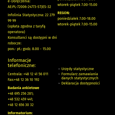
e-Doręczenia:
wtorek-piątek 7.00-15.00
AE:PL-72006-24773-STJES-32
REGON:
Infolinia Statystyczna: 22 279
poniedziałek 7.00-18.00
99 99
wtorek-piątek 7.00-15.00
(opłata zgodna z taryfą
operatora)
Konsultanci są dostępni w dni
robocze:
pon.- pt.: godz. 8.00 - 15.00
Informacje
telefoniczne:
Urzędy statystyczne
Formularz zamawiania
Centrala: +48 12 41 56 011
danych statystycznych
Fax:+48 12 36 10 192
Deklaracja dostępności
Badania ankietowe
+48 695 256 281;
+48 532 459 441;
+48 12 656 30 32
Informatorium: