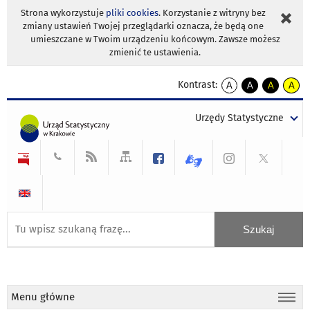
Strona wykorzystuje
pliki cookies
. Korzystanie z witryny bez
zmiany ustawień Twojej przeglądarki oznacza, że będą one
umieszczane w Twoim urządzeniu końcowym. Zawsze możesz
zmienić te ustawienia.
Kontrast:
A
A
A
A
kontrast
kontrast
kontrast
kontra
domyślny
biały
żółty
czarny
Urzędy Statystyczne
tekst
tekst
tekst
na
na
na
czarnym
czarnym
żółtym
Menu główne