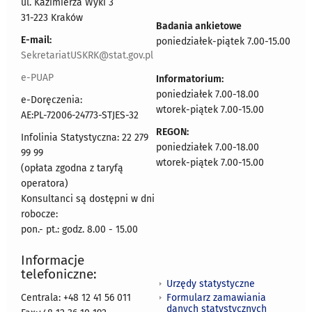
ul. Kazimierza Wyki 3
31-223 Kraków
Badania ankietowe
E-mail:
poniedziałek-piątek 7.00-15.00
SekretariatUSKRK@stat.gov.pl
e-PUAP
Informatorium:
poniedziałek 7.00-18.00
e-Doręczenia:
wtorek-piątek 7.00-15.00
AE:PL-72006-24773-STJES-32
REGON:
Infolinia Statystyczna: 22 279
poniedziałek 7.00-18.00
99 99
wtorek-piątek 7.00-15.00
(opłata zgodna z taryfą
operatora)
Konsultanci są dostępni w dni
robocze:
pon.- pt.: godz. 8.00 - 15.00
Informacje
telefoniczne:
Urzędy statystyczne
Formularz zamawiania
Centrala: +48 12 41 56 011
danych statystycznych