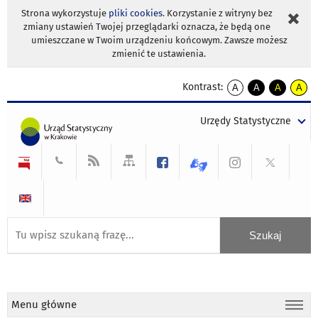
Strona wykorzystuje
pliki cookies
. Korzystanie z witryny bez
zmiany ustawień Twojej przeglądarki oznacza, że będą one
umieszczane w Twoim urządzeniu końcowym. Zawsze możesz
zmienić te ustawienia.
Kontrast:
A
A
A
A
kontrast
kontrast
kontrast
kontra
domyślny
biały
żółty
czarny
Urzędy Statystyczne
tekst
tekst
tekst
na
na
na
czarnym
czarnym
żółtym
Menu główne