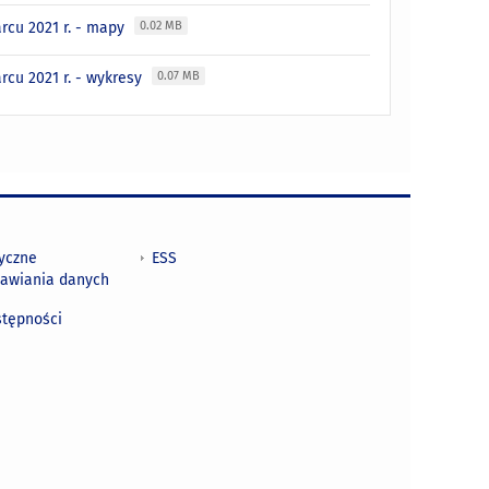
rcu 2021 r. - mapy
0.02 MB
cu 2021 r. - wykresy
0.07 MB
tyczne
ESS
awiania danych
h
stępności