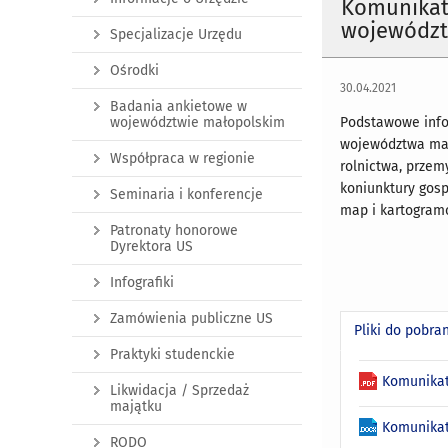
Komunikat 
województ
Specjalizacje Urzędu
Ośrodki
30.04.2021
Badania ankietowe w
województwie małopolskim
Podstawowe info
województwa mało
Współpraca w regionie
rolnictwa, przem
koniunktury gosp
Seminaria i konferencje
map i kartogram
Patronaty honorowe
Dyrektora US
Infografiki
Zamówienia publiczne US
Pliki do pobra
Praktyki studenckie
Komunikat
Likwidacja / Sprzedaż
majątku
Komunikat
RODO