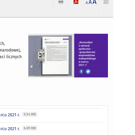
A
A
A
ch,
 narodowej,
aci licznych
rcu 2021 r.
0.54 MB
rcu 2021 r.
6.09 MB