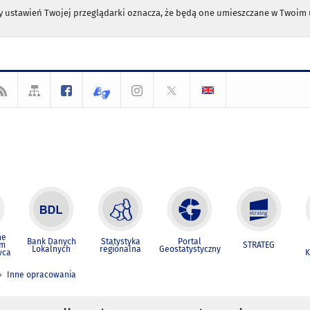
any ustawień Twojej przeglądarki oznacza, że będą one umieszczane w Twoi
ne
Bank Danych
Statystyka
Portal
um
STRATEG
Lokalnych
regionalna
Geostatystyczny
wca
K
Inne opracowania