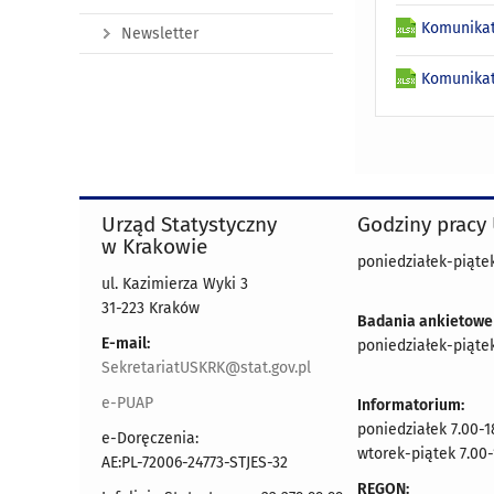
Komunikat
Newsletter
Komunikat
Urząd Statystyczny
Godziny pracy
w Krakowie
poniedziałek-piątek
ul. Kazimierza Wyki 3
31-223 Kraków
Badania ankietowe
E-mail:
poniedziałek-piątek
SekretariatUSKRK@stat.gov.pl
e-PUAP
Informatorium:
poniedziałek 7.00-1
e-Doręczenia:
wtorek-piątek 7.00-
AE:PL-72006-24773-STJES-32
REGON: