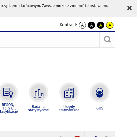
m urządzeniu końcowym. Zawsze możesz zmienić te ustawienia.
Kontrast:
A
A
A
A
kontrast
kontrast
kontrast
kontrast
domyślny
biały
żółty
czarny
tekst
tekst
tekst
na
na
na
czarnym
czarnym
żółtym
REGON,
Badania
Urzędy
TERYT,
GUS
statystyczne
statystyczne
lasyfikacje