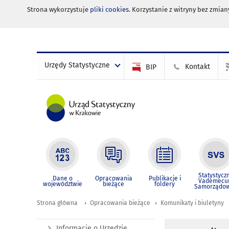
Strona wykorzystuje
pliki cookies
. Korzystanie z witryny bez zmi
Urzędy Statystyczne
Kontakt
BIP
Statystycz
Dane o
Opracowania
Publikacje i
Vademec
województwie
bieżące
foldery
Samorządo
Strona główna
Opracowania bieżące
Komunikaty i biuletyny
Informacje o Urzędzie