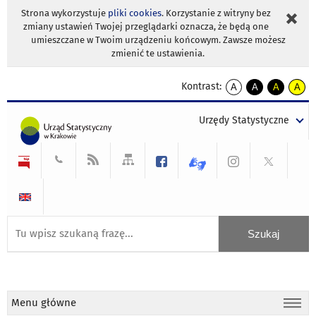
Strona wykorzystuje
pliki cookies
. Korzystanie z witryny bez
zmiany ustawień Twojej przeglądarki oznacza, że będą one
umieszczane w Twoim urządzeniu końcowym. Zawsze możesz
zmienić te ustawienia.
Kontrast:
A
A
A
A
kontrast
kontrast
kontrast
kontra
domyślny
biały
żółty
czarny
Urzędy Statystyczne
tekst
tekst
tekst
na
na
na
czarnym
czarnym
żółtym
Menu główne