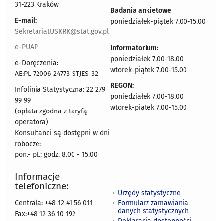
31-223 Kraków
Badania ankietowe
E-mail:
poniedziałek-piątek 7.00-15.00
SekretariatUSKRK@stat.gov.pl
e-PUAP
Informatorium:
poniedziałek 7.00-18.00
e-Doręczenia:
wtorek-piątek 7.00-15.00
AE:PL-72006-24773-STJES-32
REGON:
Infolinia Statystyczna: 22 279
poniedziałek 7.00-18.00
99 99
wtorek-piątek 7.00-15.00
(opłata zgodna z taryfą
operatora)
Konsultanci są dostępni w dni
robocze:
pon.- pt.: godz. 8.00 - 15.00
Informacje
telefoniczne:
Urzędy statystyczne
Formularz zamawiania
Centrala: +48 12 41 56 011
danych statystycznych
Fax:+48 12 36 10 192
Deklaracja dostępności