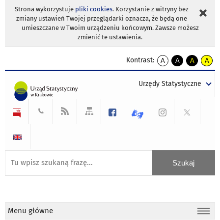
Strona wykorzystuje
pliki cookies
. Korzystanie z witryny bez
zmiany ustawień Twojej przeglądarki oznacza, że będą one
umieszczane w Twoim urządzeniu końcowym. Zawsze możesz
zmienić te ustawienia.
Kontrast:
A
A
A
A
kontrast
kontrast
kontrast
kontra
domyślny
biały
żółty
czarny
Urzędy Statystyczne
tekst
tekst
tekst
na
na
na
czarnym
czarnym
żółtym
Menu główne