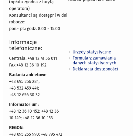
(opłata zgodna z taryfą
operatora)
Konsultanci są dostępni w dni
robocze:
pon.- pt.: godz. 8.00 - 15.00
Informacje
telefoniczne:
Urzędy statystyczne
Formularz zamawiania
Centrala: +48 12 41 56 011
danych statystycznych
Fax:+48 12 36 10 192
Deklaracja dostępności
Badania ankietowe
+48 695 256 281;
+48 532 459 441;
+48 12 656 30 32
Informatorium:
+48 12 36 10 152; +48 12 36
10 149; +48 12 36 10 153
REGON:
+48 695 255 990; +48 795 472