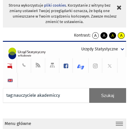
Strona wykorzystuje
pliki cookies
. Korzystanie z witryny bez
zmiany ustawień Twojej przeglądarki oznacza, że będą one
umieszczane w Twoim urządzeniu końcowym. Zawsze możesz
zmienić te ustawienia.
Kontrast:
A
A
A
A
kontrast
kontrast
kontrast
kontra
domyślny
biały
żółty
czarny
Urzędy Statystyczne
tekst
tekst
tekst
na
na
na
czarnym
czarnym
żółtym
Menu główne