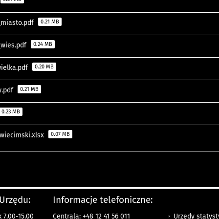
_miasto.pdf
0.21 MB
wies.pdf
0.24 MB
ielka.pdf
0.20 MB
w.pdf
0.21 MB
0.23 MB
wiecimski.xlsx
0.07 MB
 Urzędu:
Informacje telefoniczne:
Urzędy statys
 7.00-15.00
Centrala: +48 12 41 56 011