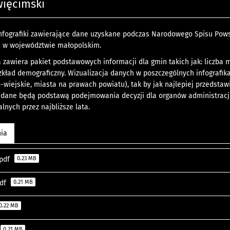
więcimski
nfografiki zawierające dane uzyskane podczas Narodowego Spisu Pows
 w województwie małopolskim.
a zawiera pakiet podstawowych informacji dla gmin takich jak: liczba 
kład demograficzny. Wizualizacja danych w poszczególnych infografik
o-wiejskie, miasta na prawach powiatu), tak by jak najlepiej przedstawi
ane będą podstawą podejmowania decyzji dla organów administracji, 
lnych przez najbliższe lata.
nia
.pdf
0.23 MB
pdf
0.21 MB
0.22 MB
0.21 MB