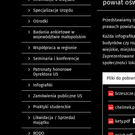
powiat oś
Specjalizacje Urzędu
Przedstawiamy i
Ośrodki
prawach powiatu
Badania ankietowe w
Każda infografik
województwie małopolskim
budynków czy roz
Współpraca w regionie
wiejskie, miejsk
Zaprezentowane d
Seminaria i konferencje
społeczności loka
Patronaty honorowe
Dyrektora US
Pliki do pobra
Infografiki
brzeszcze
Zamówienia publiczne US
Praktyki studenckie
chelmek.
Likwidacja / Sprzedaż
kety.pdf
majątku
RODO