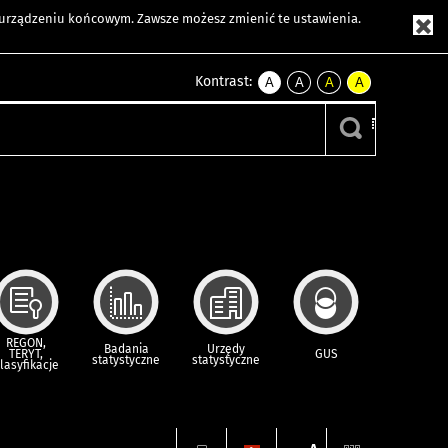
m urządzeniu końcowym. Zawsze możesz zmienić te ustawienia.
Kontrast:
A
A
A
A
kontrast
kontrast
kontrast
kontrast
domyślny
biały
żółty
czarny
tekst
tekst
tekst
na
na
na
czarnym
czarnym
żółtym
REGON,
Badania
Urzędy
TERYT,
GUS
statystyczne
statystyczne
lasyfikacje