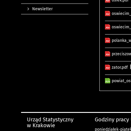
osiek.pdf
Newsletter
oswiecim
oswiecim_
polanka_w
przeciszo
zator.pdf
powiat_os
Urząd Statystyczny
Godziny pracy
w Krakowie
poniedziałek-piątek