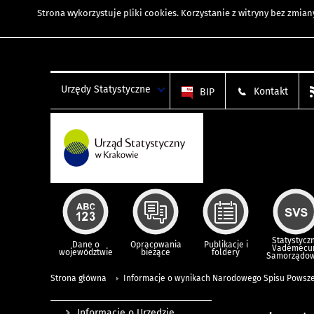
Strona wykorzystuje
pliki cookies
. Korzystanie z witryny bez zmi
Urzędy Statystyczne
Kontakt
BIP
Statystycz
Dane o
Opracowania
Publikacje i
Vademec
województwie
bieżące
foldery
Samorządo
Strona główna
Informacje o wynikach Narodowego Spisu Powsze
Informacje o Urzędzie