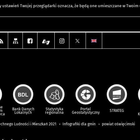
any ustawień Twojej przeglądarki oznacza, że będą one umieszczane w Twoi
ne
Bank Danych
Statystyka
Portal
um
STRATEG
Lokalnych
regionalna
Geostatystyczny
wca
K
chnego Ludności i Mieszkań 2021
Infografiki dla gmin
powiat oświęcimski