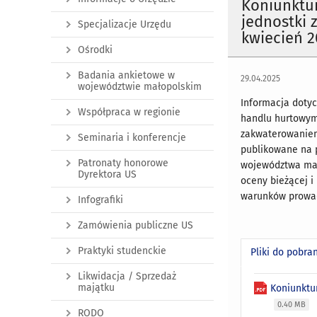
Koniunktu
jednostki 
Specjalizacje Urzędu
kwiecień 20
Ośrodki
Badania ankietowe w
29.04.2025
województwie małopolskim
Informacja doty
Współpraca w regionie
handlu hurtowym 
zakwaterowaniem 
Seminaria i konferencje
publikowane na 
Patronaty honorowe
województwa mał
Dyrektora US
oceny bieżącej i
warunków prowad
Infografiki
Zamówienia publiczne US
Praktyki studenckie
Pliki do pobra
Likwidacja / Sprzedaż
majątku
Koniunktu
0.40 MB
RODO