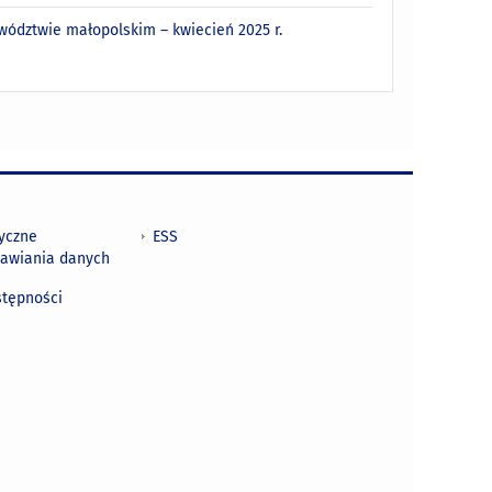
wództwie małopolskim – kwiecień 2025 r.
tyczne
ESS
awiania danych
h
stępności