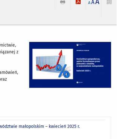
A
A
A
nictwie,
iązanej z
i
zamówień,
oraz
wództwie małopolskim – kwiecień 2025 r.