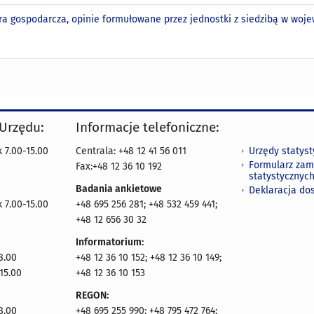
ra gospodarcza, opinie formułowane przez jednostki z siedzibą w woje
 Urzędu:
Informacje telefoniczne:
Urzędy statys
 7.00-15.00
Centrala: +48 12 41 56 011
Formularz zam
Fax:+48 12 36 10 192
statystycznyc
Badania ankietowe
Deklaracja do
 7.00-15.00
+48 695 256 281; +48 532 459 441;
+48 12 656 30 32
Informatorium:
8.00
+48 12 36 10 152; +48 12 36 10 149;
15.00
+48 12 36 10 153
REGON:
8.00
+48 695 255 990; +48 795 472 764;