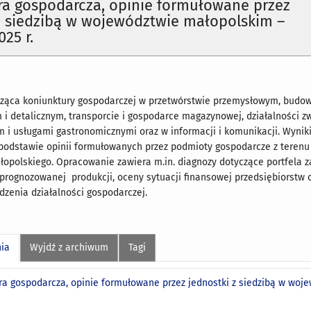
ra gospodarcza, opinie formułowane przez
z siedzibą w województwie małopolskim –
25 r.
cząca koniunktury gospodarczej w przetwórstwie przemysłowym, budow
i detalicznym, transporcie i gospodarce magazynowej, działalności zw
i usługami gastronomicznymi oraz w informacji i komunikacji. Wynik
podstawie opinii formułowanych przez podmioty gospodarcze z terenu
opolskiego. Opracowanie zawiera m.in. diagnozy dotyczące portfela 
 prognozowanej produkcji, oceny sytuacji finansowej przedsiębiorstw 
zenia działalności gospodarczej.
nia
Wyjdź z archiwum
Tagi
ra gospodarcza, opinie formułowane przez jednostki z siedzibą w woje