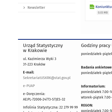
Koniunktu
Newsletter
0.03 MB
Urząd Statystyczny
Godziny pracy
w Krakowie
poniedziałek-piątek
ul. Kazimierza Wyki 3
31-223 Kraków
Badania ankietowe
E-mail:
poniedziałek-piątek
SekretariatUSKRK@stat.gov.pl
e-PUAP
Informatorium:
poniedziałek 7.00-1
e-Doręczenia:
wtorek-piątek 7.00-
AE:PL-72006-24773-STJES-32
REGON:
Infolinia Statystyczna: 22 279 99 99
poniedziałek 7.00-1