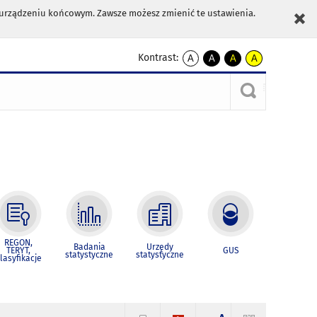
m urządzeniu końcowym. Zawsze możesz zmienić te ustawienia.
Kontrast:
A
A
A
A
kontrast
kontrast
kontrast
kontrast
domyślny
biały
żółty
czarny
tekst
tekst
tekst
na
na
na
czarnym
czarnym
żółtym
REGON,
Badania
Urzędy
TERYT,
GUS
statystyczne
statystyczne
lasyfikacje