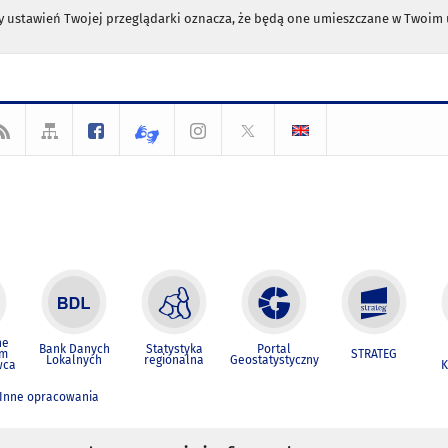
any ustawień Twojej przeglądarki oznacza, że będą one umieszczane w Twoi
ne
Bank Danych
Statystyka
Portal
um
STRATEG
Lokalnych
regionalna
Geostatystyczny
wca
K
Inne opracowania