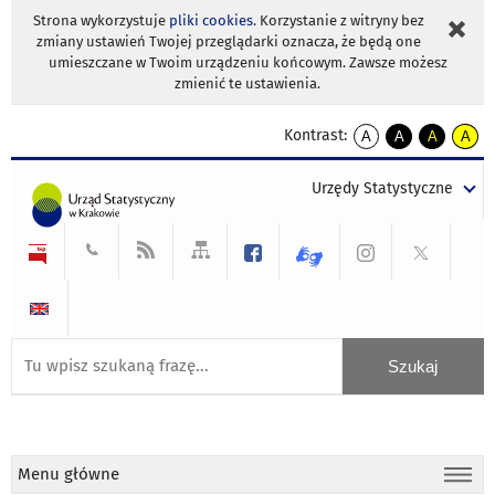
Strona wykorzystuje
pliki cookies
. Korzystanie z witryny bez
zmiany ustawień Twojej przeglądarki oznacza, że będą one
umieszczane w Twoim urządzeniu końcowym. Zawsze możesz
zmienić te ustawienia.
Kontrast:
A
A
A
A
kontrast
kontrast
kontrast
kontra
domyślny
biały
żółty
czarny
Urzędy Statystyczne
tekst
tekst
tekst
na
na
na
czarnym
czarnym
żółtym
Menu główne