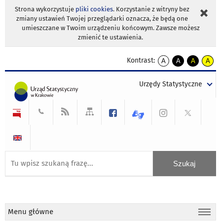
Strona wykorzystuje
pliki cookies
. Korzystanie z witryny bez
zmiany ustawień Twojej przeglądarki oznacza, że będą one
umieszczane w Twoim urządzeniu końcowym. Zawsze możesz
zmienić te ustawienia.
Kontrast:
A
A
A
A
kontrast
kontrast
kontrast
kontra
domyślny
biały
żółty
czarny
Urzędy Statystyczne
tekst
tekst
tekst
na
na
na
czarnym
czarnym
żółtym
Menu główne