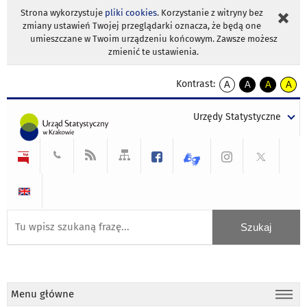
Strona wykorzystuje
pliki cookies
. Korzystanie z witryny bez
zmiany ustawień Twojej przeglądarki oznacza, że będą one
umieszczane w Twoim urządzeniu końcowym. Zawsze możesz
zmienić te ustawienia.
Kontrast:
A
A
A
A
kontrast
kontrast
kontrast
kontra
domyślny
biały
żółty
czarny
Urzędy Statystyczne
tekst
tekst
tekst
na
na
na
czarnym
czarnym
żółtym
Menu główne