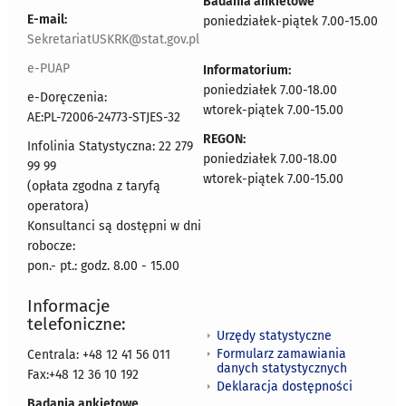
Badania ankietowe
E-mail:
poniedziałek-piątek 7.00-15.00
SekretariatUSKRK@stat.gov.pl
e-PUAP
Informatorium:
poniedziałek 7.00-18.00
e-Doręczenia:
wtorek-piątek 7.00-15.00
AE:PL-72006-24773-STJES-32
REGON:
Infolinia Statystyczna: 22 279
poniedziałek 7.00-18.00
99 99
wtorek-piątek 7.00-15.00
(opłata zgodna z taryfą
operatora)
Konsultanci są dostępni w dni
robocze:
pon.- pt.: godz. 8.00 - 15.00
Informacje
telefoniczne:
Urzędy statystyczne
Formularz zamawiania
Centrala: +48 12 41 56 011
danych statystycznych
Fax:+48 12 36 10 192
Deklaracja dostępności
Badania ankietowe