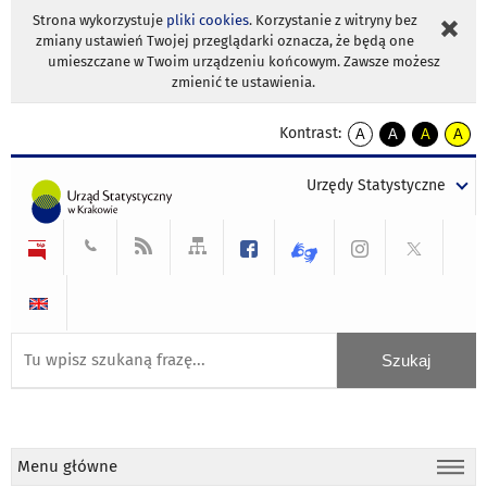
Strona wykorzystuje
pliki cookies
. Korzystanie z witryny bez
zmiany ustawień Twojej przeglądarki oznacza, że będą one
umieszczane w Twoim urządzeniu końcowym. Zawsze możesz
zmienić te ustawienia.
Kontrast:
A
A
A
A
kontrast
kontrast
kontrast
kontra
domyślny
biały
żółty
czarny
Urzędy Statystyczne
tekst
tekst
tekst
na
na
na
czarnym
czarnym
żółtym
Menu główne