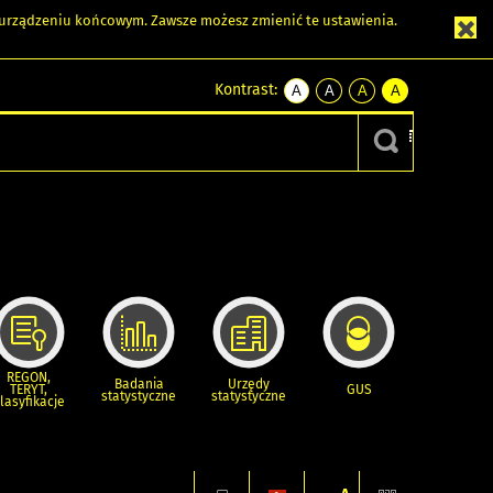
m urządzeniu końcowym. Zawsze możesz zmienić te ustawienia.
Kontrast:
A
A
A
A
kontrast
kontrast
kontrast
kontrast
domyślny
biały
żółty
czarny
tekst
tekst
tekst
na
na
na
czarnym
czarnym
żółtym
REGON,
Badania
Urzędy
TERYT,
GUS
statystyczne
statystyczne
lasyfikacje