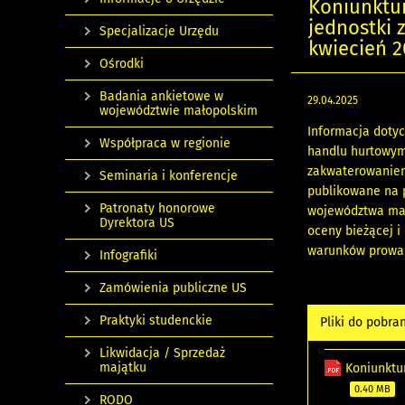
Koniunktu
jednostki 
Specjalizacje Urzędu
kwiecień 20
Ośrodki
Badania ankietowe w
29.04.2025
województwie małopolskim
Informacja doty
Współpraca w regionie
handlu hurtowym 
zakwaterowaniem 
Seminaria i konferencje
publikowane na 
Patronaty honorowe
województwa mał
Dyrektora US
oceny bieżącej i
warunków prowad
Infografiki
Zamówienia publiczne US
Praktyki studenckie
Pliki do pobra
Likwidacja / Sprzedaż
majątku
Koniunktu
0.40 MB
RODO