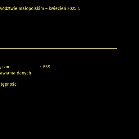
wództwie małopolskim – kwiecień 2025 r.
tyczne
ESS
awiania danych
h
stępności