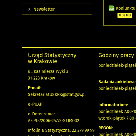
Koniunktu
Newsletter
0.03 MB
Urząd Statystyczny
Godziny pracy
w Krakowie
poniedziałek-piątek
ul. Kazimierza Wyki 3
31-223 Kraków
Badania ankietowe
E-mail:
poniedziałek-piątek
SekretariatUSKRK@stat.gov.pl
e-PUAP
Informatorium:
poniedziałek 7.00-1
e-Doręczenia:
wtorek-piątek 7.00-
AE:PL-72006-24773-STJES-32
REGON:
Infolinia Statystyczna: 22 279 99 99
poniedziałek 7.00-1