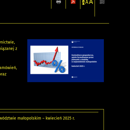
A
A
A
nictwie,
iązanej z
i
zamówień,
oraz
wództwie małopolskim – kwiecień 2025 r.