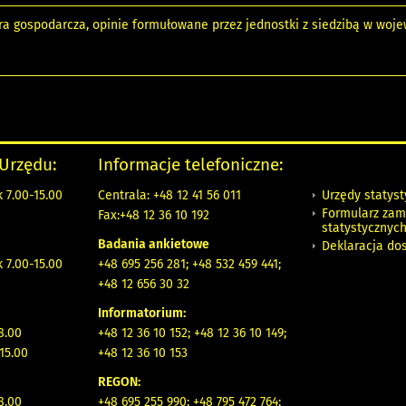
ra gospodarcza, opinie formułowane przez jednostki z siedzibą w woje
 Urzędu:
Informacje telefoniczne:
Urzędy statys
 7.00-15.00
Centrala: +48 12 41 56 011
Formularz zam
Fax:+48 12 36 10 192
statystycznyc
Badania ankietowe
Deklaracja do
 7.00-15.00
+48 695 256 281; +48 532 459 441;
+48 12 656 30 32
Informatorium:
8.00
+48 12 36 10 152; +48 12 36 10 149;
15.00
+48 12 36 10 153
REGON:
8.00
+48 695 255 990; +48 795 472 764;