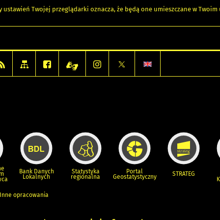
any ustawień Twojej przeglądarki oznacza, że będą one umieszczane w Twoi
ne
Bank Danych
Statystyka
Portal
um
STRATEG
Lokalnych
regionalna
Geostatystyczny
wca
K
Inne opracowania