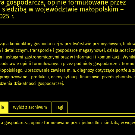
ra gospodarcza, opinie formułowane przez
z siedzibą w województwie małopolskim –
25 r.
cząca koniunktury gospodarczej w przetwórstwie przemysłowym, budow
i detalicznym, transporcie i gospodarce magazynowej, działalności zw
i usługami gastronomicznymi oraz w informacji i komunikacji. Wynik
podstawie opinii formułowanych przez podmioty gospodarcze z terenu
opolskiego. Opracowanie zawiera m.in. diagnozy dotyczące portfela 
 prognozowanej produkcji, oceny sytuacji finansowej przedsiębiorstw 
zenia działalności gospodarczej.
nia
Wyjdź z archiwum
Tagi
ra gospodarcza, opinie formułowane przez jednostki z siedzibą w woje