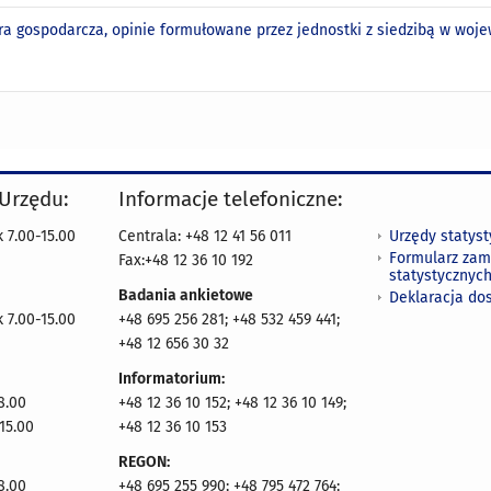
ra gospodarcza, opinie formułowane przez jednostki z siedzibą w woje
 Urzędu:
Informacje telefoniczne:
Urzędy statys
 7.00-15.00
Centrala: +48 12 41 56 011
Formularz zam
Fax:+48 12 36 10 192
statystycznyc
Badania ankietowe
Deklaracja do
 7.00-15.00
+48 695 256 281; +48 532 459 441;
+48 12 656 30 32
Informatorium:
8.00
+48 12 36 10 152; +48 12 36 10 149;
15.00
+48 12 36 10 153
REGON:
8.00
+48 695 255 990; +48 795 472 764;