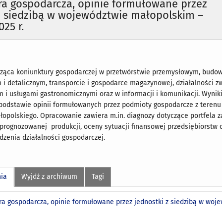
ra gospodarcza, opinie formułowane przez
z siedzibą w województwie małopolskim –
25 r.
cząca koniunktury gospodarczej w przetwórstwie przemysłowym, budow
i detalicznym, transporcie i gospodarce magazynowej, działalności zw
i usługami gastronomicznymi oraz w informacji i komunikacji. Wynik
podstawie opinii formułowanych przez podmioty gospodarcze z terenu
opolskiego. Opracowanie zawiera m.in. diagnozy dotyczące portfela 
 prognozowanej produkcji, oceny sytuacji finansowej przedsiębiorstw 
zenia działalności gospodarczej.
nia
Wyjdź z archiwum
Tagi
ra gospodarcza, opinie formułowane przez jednostki z siedzibą w woje