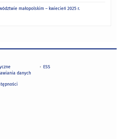
wództwie małopolskim – kwiecień 2025 r.
tyczne
ESS
awiania danych
h
stępności