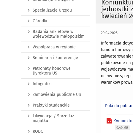
Koniunktu
jednostki 
Specjalizacje Urzędu
kwiecień 20
Ośrodki
Badania ankietowe w
29.04.2025
województwie małopolskim
Informacja doty
Współpraca w regionie
handlu hurtowym 
zakwaterowaniem 
Seminaria i konferencje
publikowane na 
Patronaty honorowe
województwa mał
Dyrektora US
oceny bieżącej i
warunków prowad
Infografiki
Zamówienia publiczne US
Praktyki studenckie
Pliki do pobra
Likwidacja / Sprzedaż
majątku
Koniunktu
0.40 MB
RODO