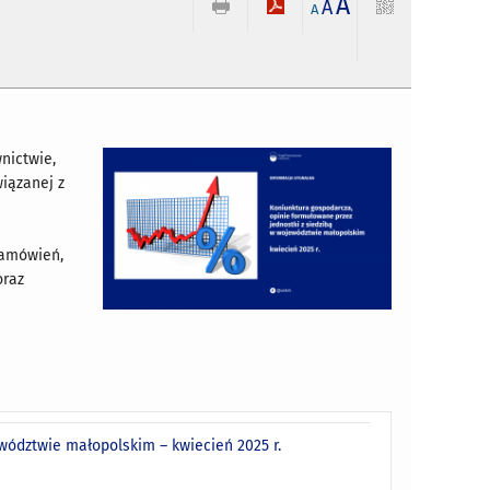
A
A
A
nictwie,
iązanej z
i
zamówień,
oraz
wództwie małopolskim – kwiecień 2025 r.