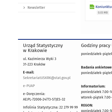
Koniunktu
Newsletter
0.03 MB
Urząd Statystyczny
Godziny pracy
w Krakowie
poniedziałek-piątek
ul. Kazimierza Wyki 3
31-223 Kraków
Badania ankietowe
E-mail:
poniedziałek-piątek
SekretariatUSKRK@stat.gov.pl
e-PUAP
Informatorium:
poniedziałek 7.00-1
e-Doręczenia:
wtorek-piątek 7.00-
AE:PL-72006-24773-STJES-32
REGON:
Infolinia Statystyczna: 22 279 99 99
poniedziałek 7.00-1