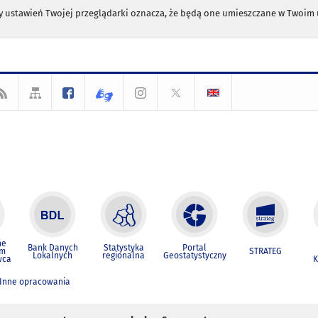
any ustawień Twojej przeglądarki oznacza, że będą one umieszczane w Twoi
ne
Bank Danych
Statystyka
Portal
um
STRATEG
Lokalnych
regionalna
Geostatystyczny
wca
K
Inne opracowania