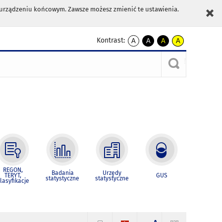
m urządzeniu końcowym. Zawsze możesz zmienić te ustawienia.
Kontrast:
A
A
A
A
kontrast
kontrast
kontrast
kontrast
domyślny
biały
żółty
czarny
tekst
tekst
tekst
na
na
na
czarnym
czarnym
żółtym
REGON,
Badania
Urzędy
TERYT,
GUS
statystyczne
statystyczne
lasyfikacje