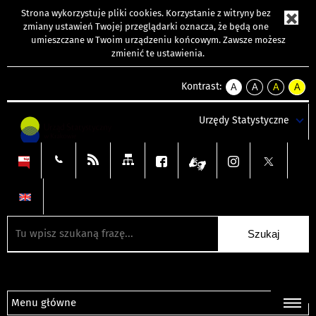
Strona wykorzystuje
pliki cookies
. Korzystanie z witryny bez
zmiany ustawień Twojej przeglądarki oznacza, że będą one
umieszczane w Twoim urządzeniu końcowym. Zawsze możesz
zmienić te ustawienia.
Kontrast:
A
A
A
A
kontrast
kontrast
kontrast
kontra
domyślny
biały
żółty
czarny
Urzędy Statystyczne
tekst
tekst
tekst
na
na
na
czarnym
czarnym
żółtym
Menu główne