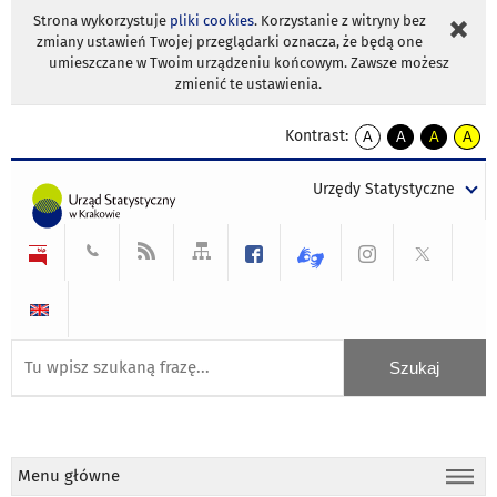
Strona wykorzystuje
pliki cookies
. Korzystanie z witryny bez
zmiany ustawień Twojej przeglądarki oznacza, że będą one
umieszczane w Twoim urządzeniu końcowym. Zawsze możesz
zmienić te ustawienia.
Kontrast:
A
A
A
A
kontrast
kontrast
kontrast
kontra
domyślny
biały
żółty
czarny
Urzędy Statystyczne
tekst
tekst
tekst
na
na
na
czarnym
czarnym
żółtym
Menu główne